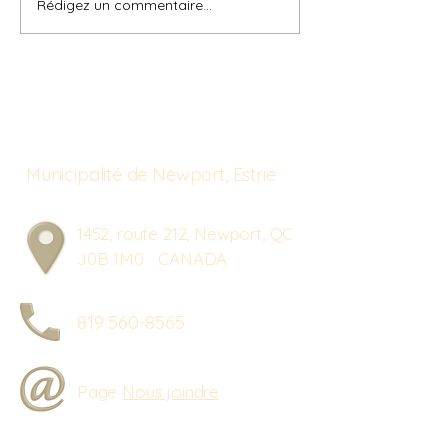
Rédigez un commentaire...
Municipalité de Newport, Estrie
1452, route 212, Newport, QC
J0B 1M0 CANADA
819 560-8565
Page
Nous joindre