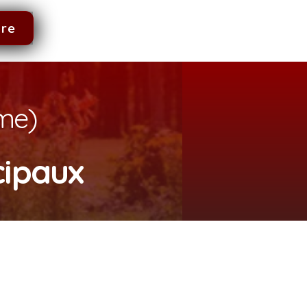
dre
rme)
cipaux