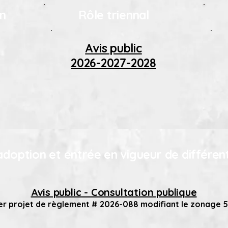
on
Rôle triennal
Avis public
2026-2027-2028
'adoption et entrée en vigueur de différe
Avis public - Consultation publique
er projet de règlement # 2026-088 modifiant le zonage 