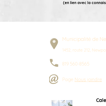
(en lien avec la connai
Municipalité de Ne
1452, route 212, New
819 560-8565
Page
Nous joindre
Cale