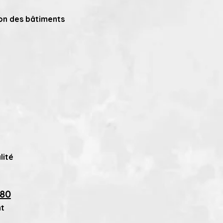
ion des bâtiments
lité
080
nt