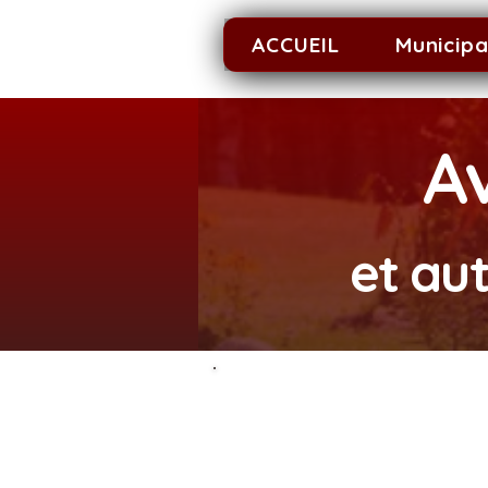
ACCUEIL
Municipa
Av
et au
Calendrier des
séances du conseil
( et modifications