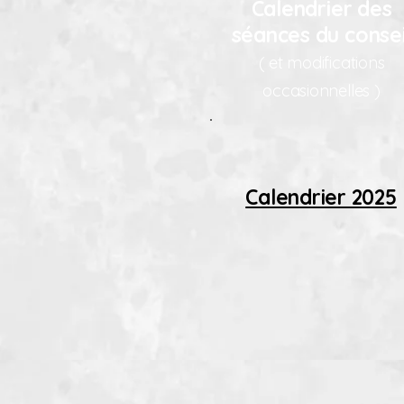
Calendrier des
séances du consei
( et modifications
occasionnelles )
Calendrier 2025