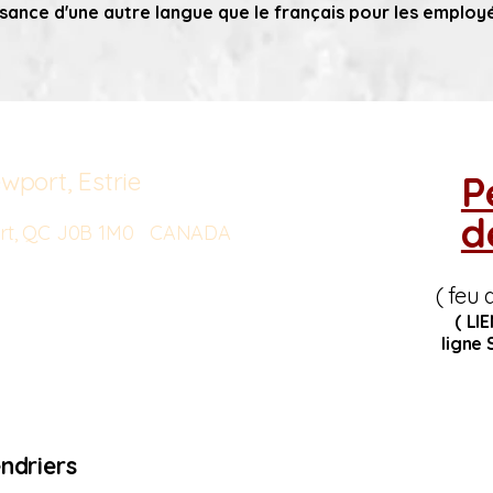
ssance d'une autre langue que le français pour les employé
wport, Estrie
P
d
port, QC J0B 1M0 CANADA
( feu 
( LI
ligne
ndriers