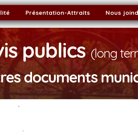
lité
Présentation-Attraits
Nous join
is publics
(long te
tres documents muni
Présentation du
Budget annuel