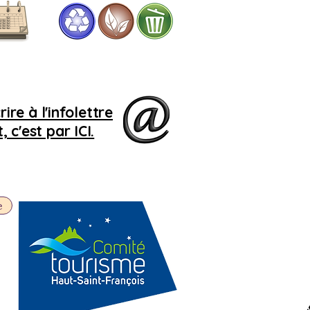
Si
le 
r
r
ire à l'infolettre
 c'est par ICI.
e