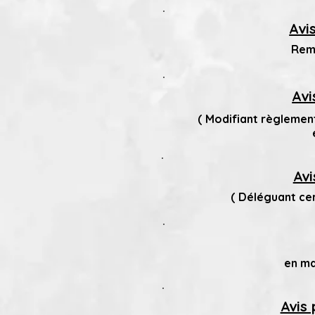
Avi
Remp
Avi
( Modifiant règlemen
Avi
( Déléguant cer
en ma
Avis 