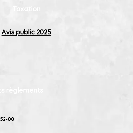
Taxation
Avis public 2025
nts règlements
552-00