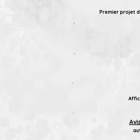
Premier projet d
Affi
Avi
au