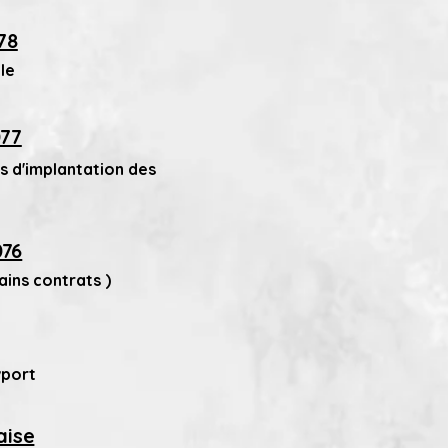
78
le
077
s d'implantation des
076
ains contrats )
wport
aise