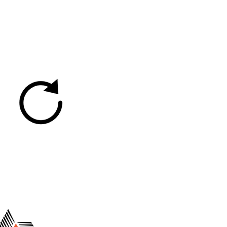
 vous ne voyez pas
tableau d'indice de
isque d'incendie,
echargez la page