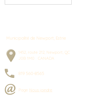
Municipalité de Newport, Estrie
1452, route 212, Newport, QC
J0B 1M0 CANADA
819 560-8565
Page
Nous joindre