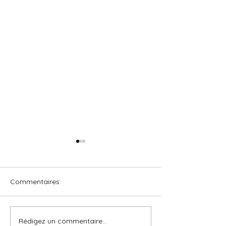
Commentaires
Vacances Estivales
Réfection pont 
Rédigez un commentaire...