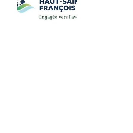
Permis
de feu
( feu de camps ou d'artifices )
( LIEN EXTERNE : formulaire en
ligne
Service Incendie Cookshire)