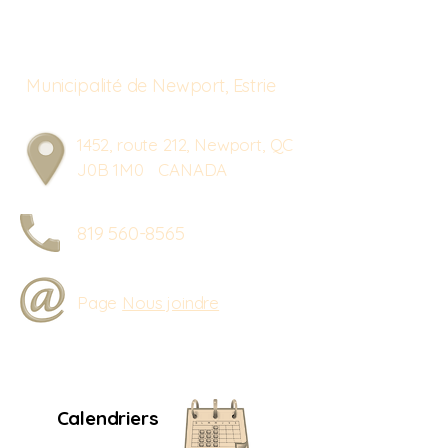
Municipalité de Newport, Estrie
1452, route 212, Newport, QC
J0B 1M0 CANADA
819 560-8565
Page
Nous joindre
Calendriers