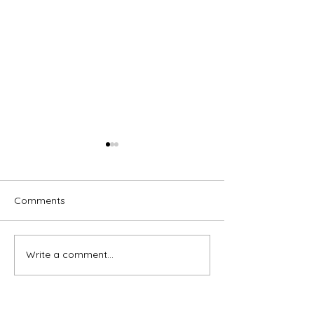
Comments
Tree day
Write a comment...
MOBILE ECOCE
2026