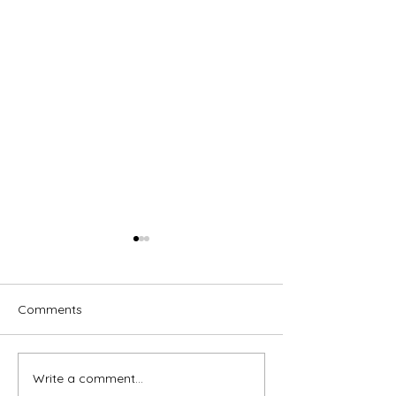
Comments
Tree day
Write a comment...
MOBILE ECOCE