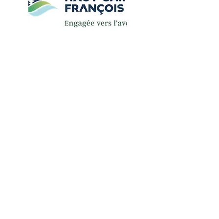
Permis
de feu
( feu de camps ou d'artifices )
( LIEN EXTERNE : formulaire en
ligne
Service Incendie Cookshire)