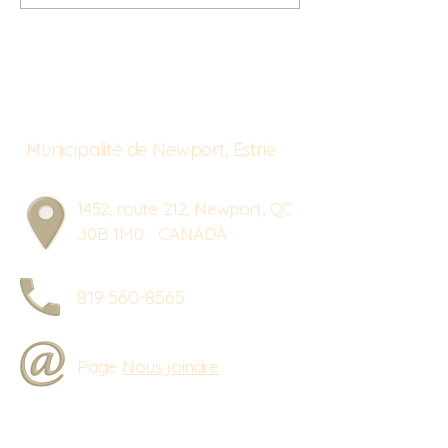
2026
Municipalité de Newport, Estrie
1452, route 212, Newport, QC
J0B 1M0 CANADA
819 560-8565
Page
Nous joindre