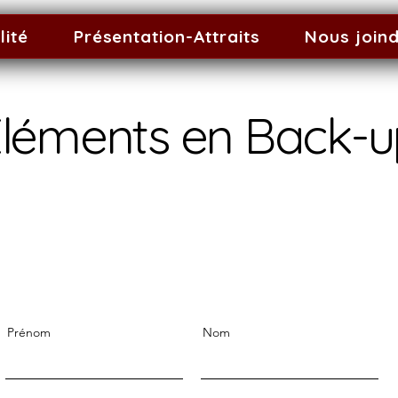
lité
Présentation-Attraits
Nous join
léments en Back-u
Prénom
Nom