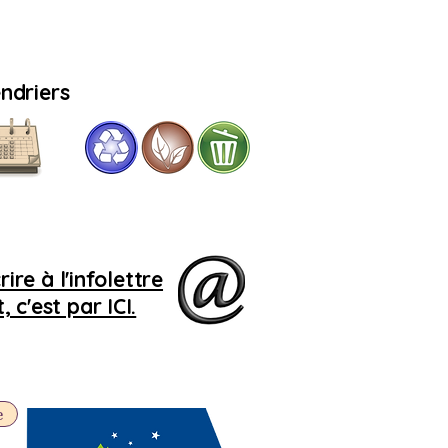
ndriers
Si
le 
r
r
ire à l'infolettre
 c'est par ICI.
e