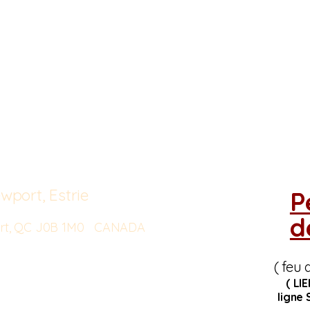
wport, Estrie
P
d
port, QC J0B 1M0 CANADA
( feu 
( LI
ligne