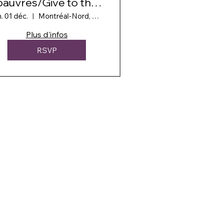
pauvres/Give to the
poor people
. 01 déc.
Montréal-Nord, QC H1H 5B5, Canada
Plus d'infos
RSVP