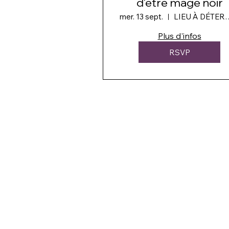
d'être mage noir
mer. 13 sept.
LIEU À DÉ
Plus d'infos
RSVP