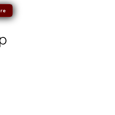
dre
p