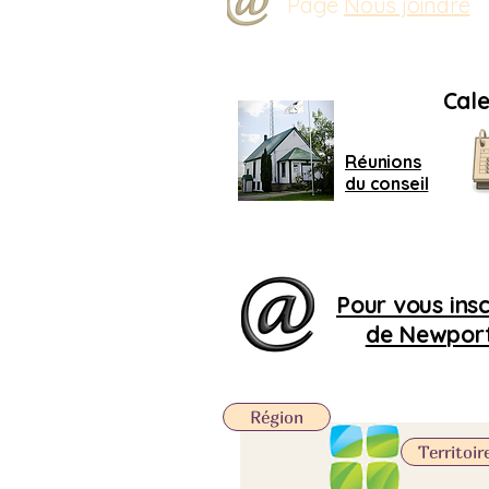
Page
Nous joindre
Cale
Réunions
du conseil
Pour vous inscr
de Newport,
Région
Territoir