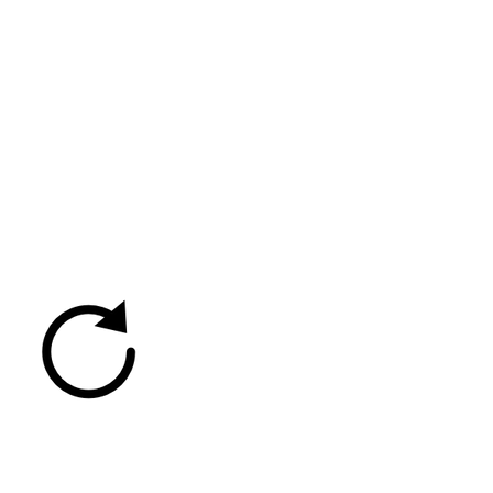
 vous ne voyez pas
tableau d'indice de
isque d'incendie,
echargez la page