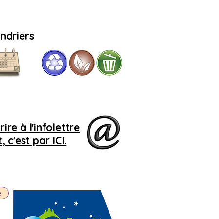
ndriers
Si
le 
r
r
ire à l'infolettre
 c'est par ICI.
e