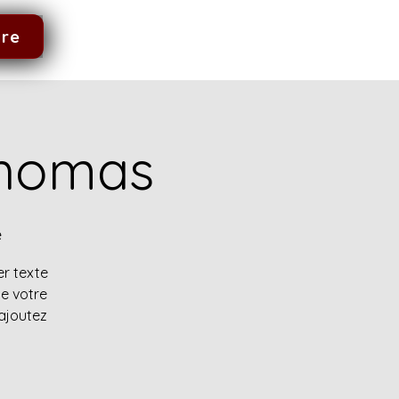
dre
Thomas
e
er texte
de votre
 ajoutez