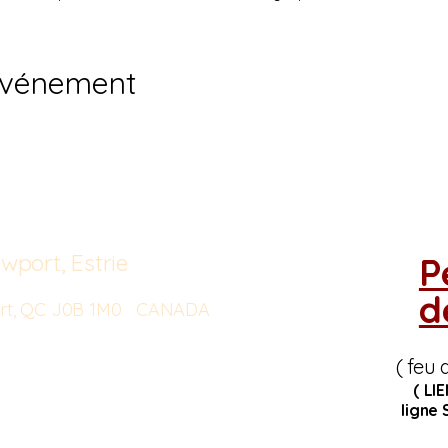
événement
wport, Estrie
P
d
port, QC J0B 1M0 CANADA
( feu 
( LI
ligne