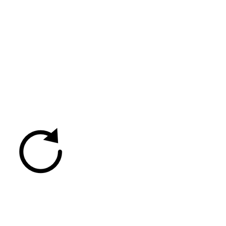
 vous ne voyez pas
tableau d'indice de
isque d'incendie,
echargez la page