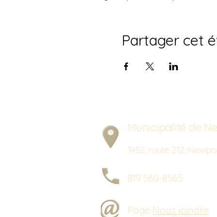
Partager cet 
Municipalité de Ne
1452, route 212, New
819 560-8565
Page
Nous joindre