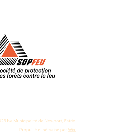
25 by Municipalité de Newport, Estrie.
Propulsé et sécurisé par
Wix