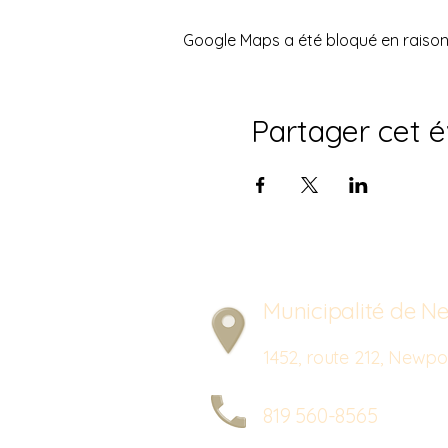
Google Maps a été bloqué en raison
Partager cet 
Municipalité de Ne
1452, route 212, New
819 560-8565