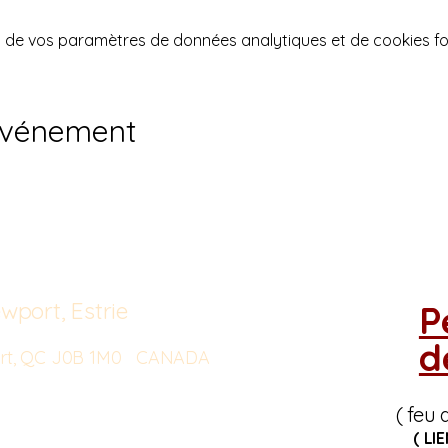
 de vos paramètres de données analytiques et de cookies fo
événement
wport, Estrie
P
d
port, QC J0B 1M0 CANADA
( feu 
( LI