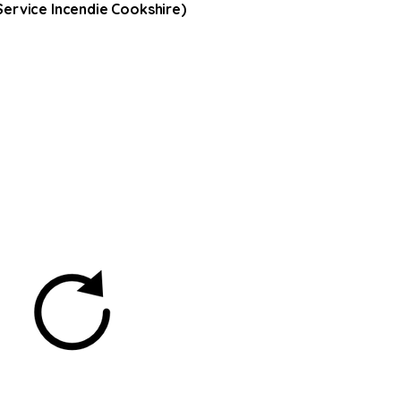
Service Incendie Cookshire)
 vous ne voyez pas
tableau d'indice de
isque d'incendie,
echargez la page