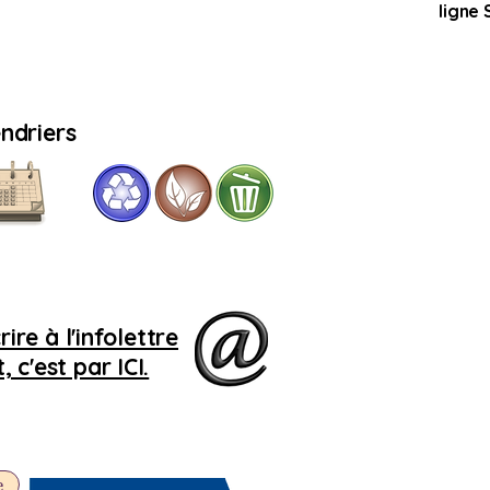
ligne
ndriers
Si
le 
r
r
ire à l'infolettre
 c'est par ICI.
e