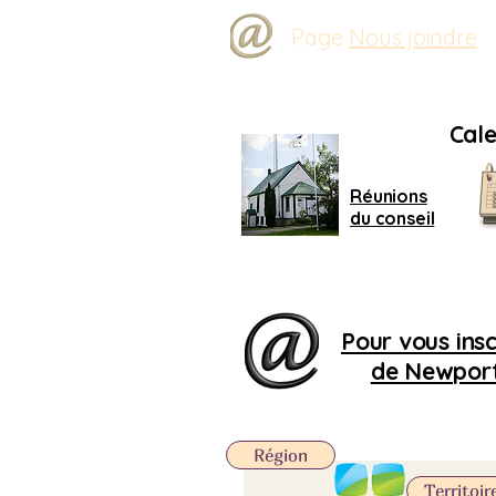
Page
Nous joindre
Cale
Réunions
du conseil
Pour vous inscr
de Newport,
Région
Territoir