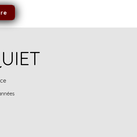
dre
UIET
nce
 années