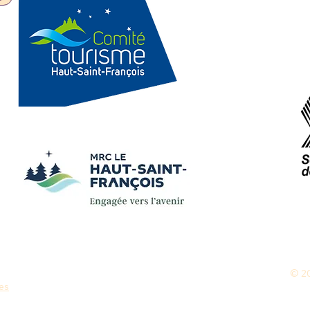
© 20
ies