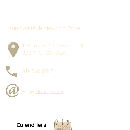
Municipalité de Newport, Estrie
1452, route 212, Newport, QC
J0B 1M0 CANADA
819 560-8565
Page
Nous joindre
Calendriers