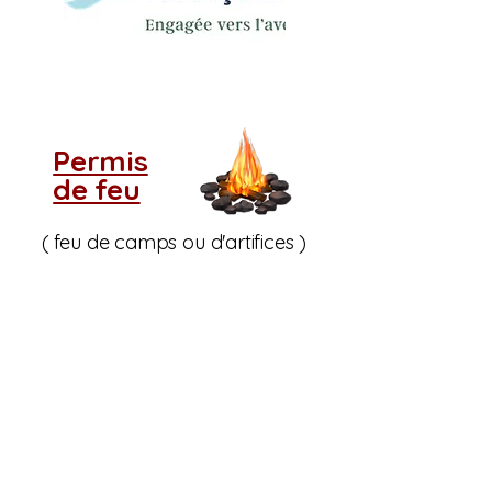
Permis
de feu
( feu de camps ou d'artifices )
( LIEN EXTERNE : formulaire en
ligne
Service Incendie Cookshire)
Si vous ne voyez pas