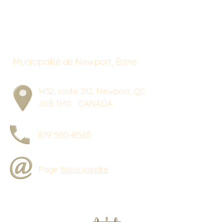
Municipalité de Newport, Estrie
1452, route 212, Newport, QC
J0B 1M0 CANADA
819 560-8565
Page
Nous joindre