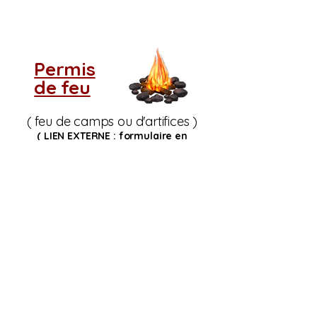
Permis
de feu
( feu de camps ou d'artifices )
( LIEN EXTERNE : formulaire en
ligne
Service Incendie Cookshire)
Si vous ne voyez pas
le tableau d'indice de
risque d'incendie,