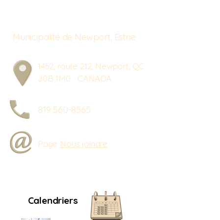
Municipalité de Newport, Estrie
1452, route 212, Newport, QC
J0B 1M0 CANADA
819 560-8565
Page
Nous joindre
Calendriers