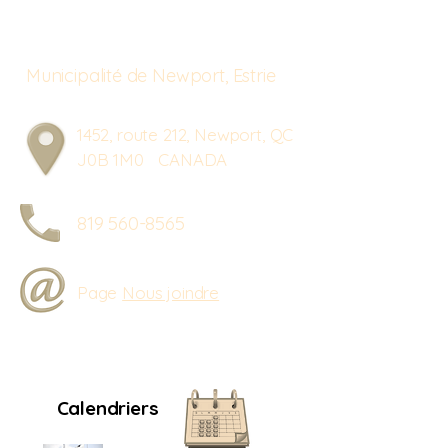
Municipalité de Newport, Estrie
1452, route 212, Newport, QC
J0B 1M0 CANADA
819 560-8565
Page
Nous joindre
Calendriers