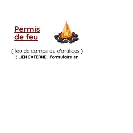
Permis
de feu
( feu de camps ou d'artifices )
( LIEN EXTERNE : formulaire en
ligne
Service Incendie Cookshire)
Si vous ne voyez pas
le tableau d'indice de
risque d'incendie,