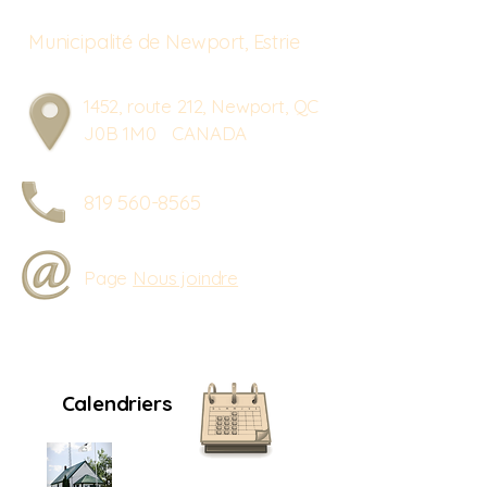
Municipalité de Newport, Estrie
1452, route 212, Newport, QC
J0B 1M0 CANADA
819 560-8565
Page
Nous joindre
Calendriers