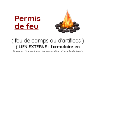
Permis
de feu
( feu de camps ou d'artifices )
( LIEN EXTERNE : formulaire en
ligne
Service Incendie Cookshire)
Si vous ne voyez pas
le tableau d'indice de
risque d'incendie,
rechargez la page