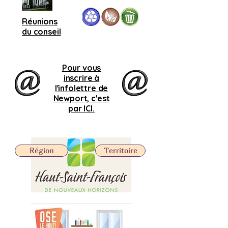
Réunions
du conseil
Pour vous
inscrire à
l'infolettre de
Newport, c'est
par ICI.
Région
Territoire