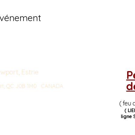
événement
wport, Estrie
P
d
port, QC J0B 1M0 CANADA
( feu 
( LI
ligne