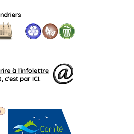
ndriers
Si
le 
r
r
ire à l'infolettre
 c'est par ICI.
e