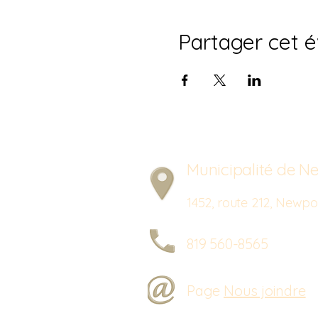
Partager cet 
Municipalité de Ne
1452, route 212, New
819 560-8565
Page
Nous joindre