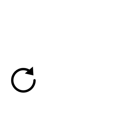
 vous ne voyez pas
tableau d'indice de
isque d'incendie,
echargez la page