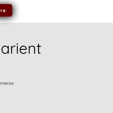
dre
arient
 immense