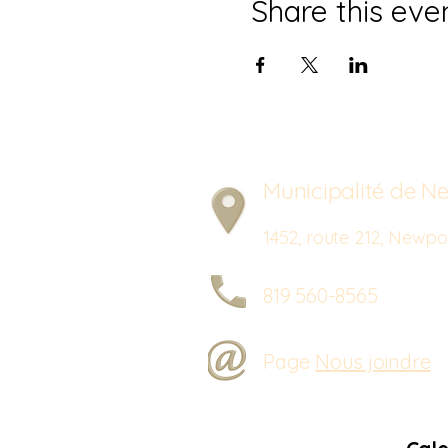
Share this eve
Municipalité de Ne
1452, route 212, New
819 560-8565
Page
Nous joindre