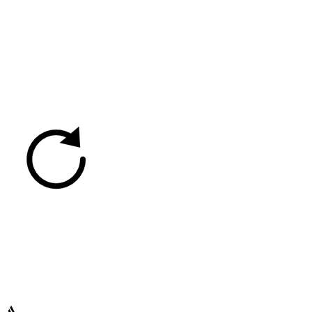
 vous ne voyez pas
tableau d'indice de
isque d'incendie,
echargez la page