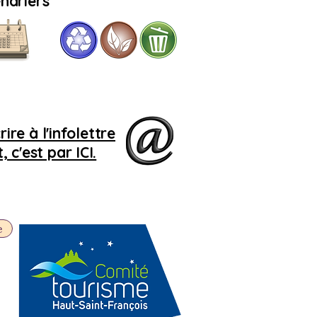
ndriers
Si
le 
r
r
ire à l'infolettre
 c'est par ICI.
e