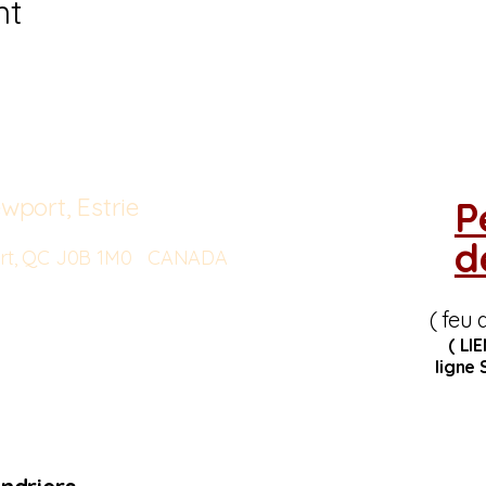
nt
wport, Estrie
P
d
port, QC J0B 1M0 CANADA
( feu 
( LI
ligne