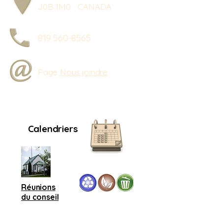
J0B 1M0 CANADA
819 560-8565
Page
Nous joindre
Calendriers
Réunions
du conseil