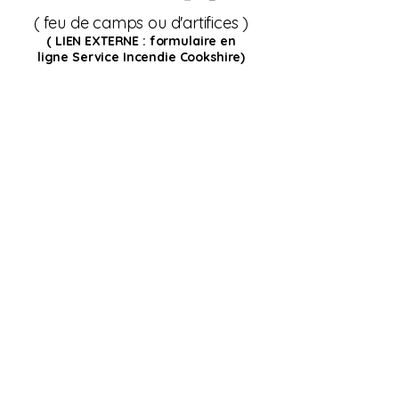
( feu de camps ou d'artifices )
( LIEN EXTERNE : formulaire en
ligne
Service Incendie Cookshire)
Si vous ne voyez pas
le tableau d'indice de
risque d'incendie,
rechargez la page