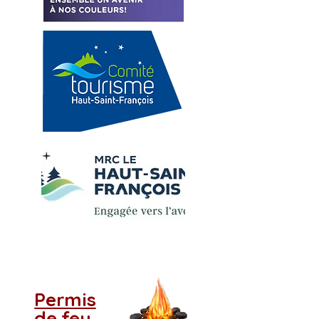
Permis
de feu