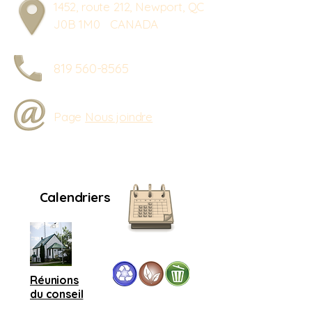
1452, route 212, Newport, QC
J0B 1M0 CANADA
819 560-8565
Page
Nous joindre
Calendriers
Réunions
du conseil