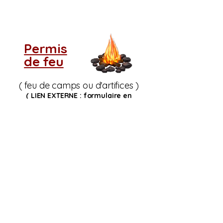
Permis
de feu
( feu de camps ou d'artifices )
( LIEN EXTERNE : formulaire en
ligne
Service Incendie Cookshire)
Si vous ne voyez pas
le tableau d'indice de
risque d'incendie,