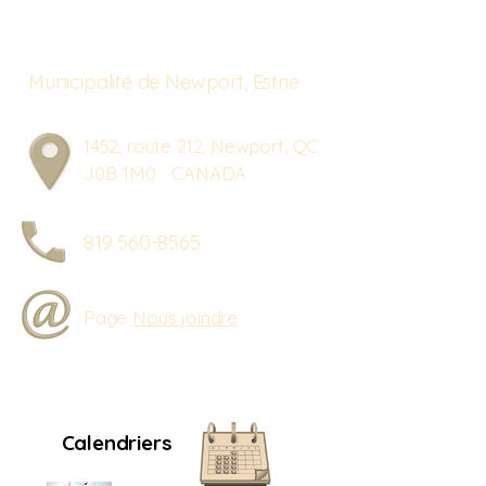
Municipalité de Newport, Estrie
1452, route 212, Newport, QC
J0B 1M0 CANADA
819 560-8565
Page
Nous joindre
Calendriers