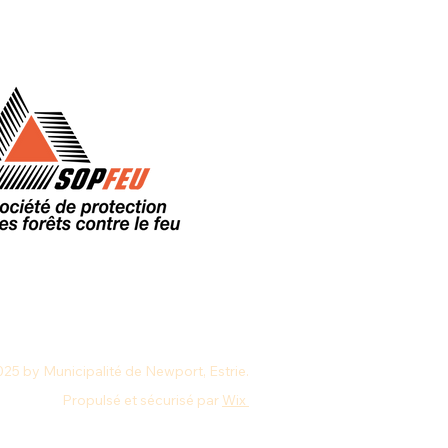
25 by Municipalité de Newport, Estrie.
Propulsé et sécurisé par
Wix