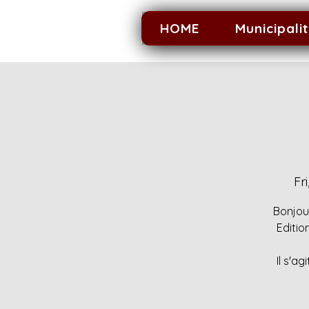
HOME
Municipali
Fr
Bonjou
Editio
Il s'a