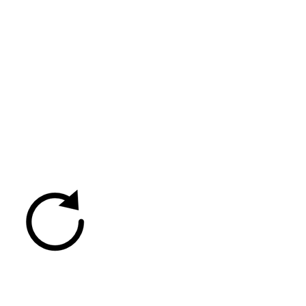
 vous ne voyez pas
tableau d'indice de
isque d'incendie,
echargez la page