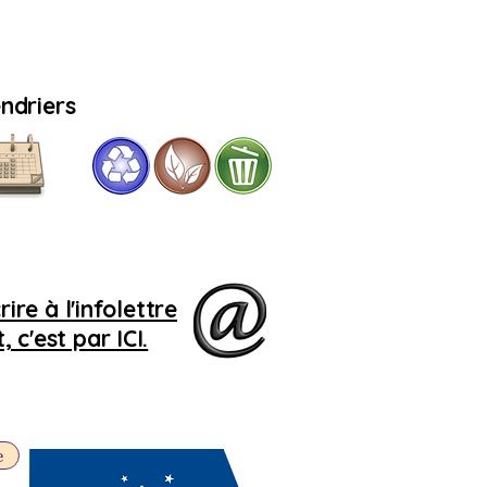
ndriers
Si
le 
r
r
ire à l'infolettre
 c'est par ICI.
e