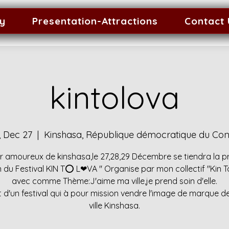
ty
Presentation-Attractions
Contact
kintolova
i, Dec 27
  |  
Kinshasa, République démocratique du Co
r amoureux de kinshasa,le 27,28,29 Décembre se tiendra la p
n du Festival KIN T⭕ L❤VA '' Organise par mon collectif ''Kin To
avec comme Thème:J'aime ma ville,je prend soin d'elle.
git d'un festival qui à pour mission vendre l'image de marque d
ville Kinshasa.