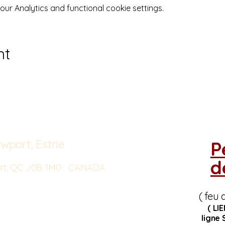
r Analytics and functional cookie settings.
nt
wport, Estrie
P
d
port, QC J0B 1M0 CANADA
( feu 
( LI
ligne