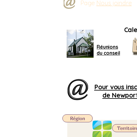
Page
Nous joindre
Cale
Réunions
du conseil
Pour vous inscr
de Newport,
Région
Territoir