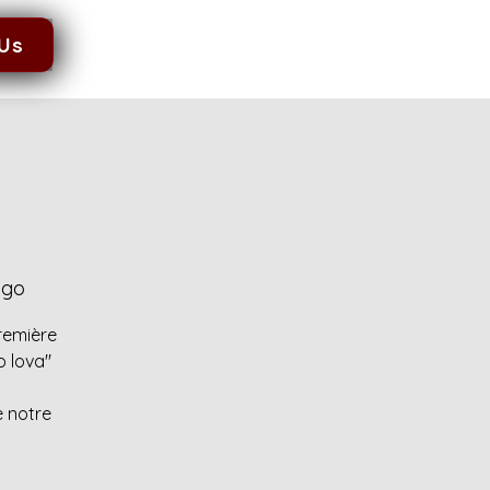
 Us
ngo
remière
 lova''
e notre