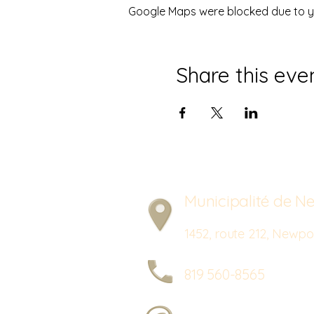
Google Maps were blocked due to you
Share this eve
Municipalité de Ne
1452, route 212, New
819 560-8565