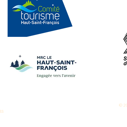
© 20
ies