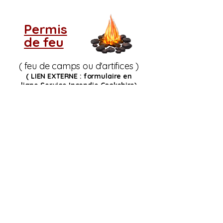
Permis
de feu
( feu de camps ou d'artifices )
( LIEN EXTERNE : formulaire en
ligne
Service Incendie Cookshire)
Si vous ne voyez pas
le tableau d'indice de
risque d'incendie,
rechargez la page