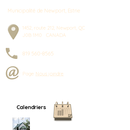
Municipalité de Newport, Estrie
1452, route 212, Newport, QC
J0B 1M0 CANADA
819 560-8565
Page
Nous joindre
Calendriers