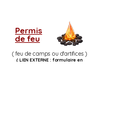
Permis
de feu
( feu de camps ou d'artifices )
( LIEN EXTERNE : formulaire en
ligne
Service Incendie Cookshire)
Si vous ne voyez pas
le tableau d'indice de
risque d'incendie,