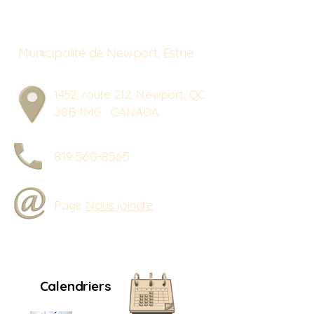
Municipalité de Newport, Estrie
1452, route 212, Newport, QC
J0B 1M0 CANADA
819 560-8565
Page
Nous joindre
Calendriers