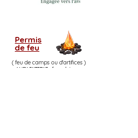
Permis
de feu
( feu de camps ou d'artifices )
( LIEN EXTERNE : formulaire en
ligne
Service Incendie Cookshire)
Si vous ne voyez pas