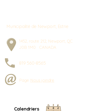
Municipalité de Newport, Estrie
1452, route 212, Newport, QC
J0B 1M0 CANADA
819 560-8565
Page
Nous joindre
Calendriers