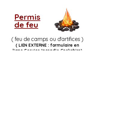
Permis
de feu
( feu de camps ou d'artifices )
( LIEN EXTERNE : formulaire en
ligne
Service Incendie Cookshire)
Si vous ne voyez pas
le tableau d'indice de
risque d'incendie,
rechargez la page