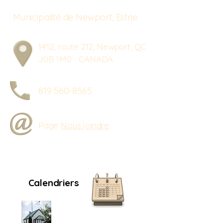
Municipalité de Newport, Estrie
1452, route 212, Newport, QC
J0B 1M0 CANADA
819 560-8565
Page
Nous joindre
Calendriers