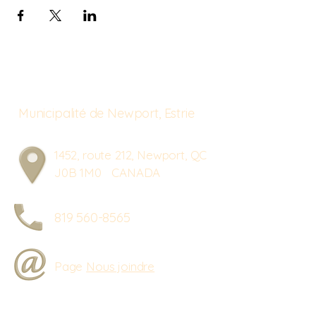
Municipalité de Newport, Estrie
1452, route 212, Newport, QC
J0B 1M0 CANADA
819 560-8565
Page
Nous joindre