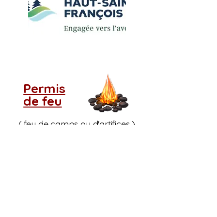
Permis
de feu
( feu de camps ou d'artifices )
( LIEN EXTERNE : formulaire en
ligne
Service Incendie Cookshire)