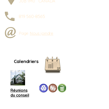
J0B 1M0 CANADA
819 560-8565
Page
Nous joindre
Calendriers
Réunions
du conseil