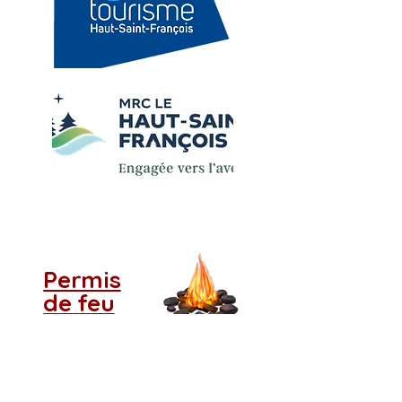
Permis
de feu
( feu de camps ou d'artifices )
( LIEN EXTERNE : formulaire en
ligne
Service Incendie Cookshire)