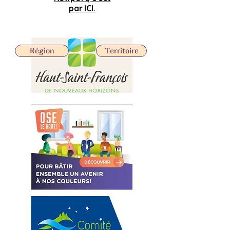
par ICI.
Région
Territoire